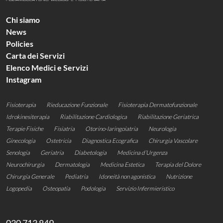
Chi siamo
News
Policies
Carta dei Servizi
Elenco Medici e Servizi
Instagram
Fisioterapia
Rieducazione Funzionale
Fisioterapia Dermatofunzionale
Idrokinesiterapia
Riabilitazione Cardiologica
Riabilitazione Geriatrica​​
Terapie Fisiche
Fisiatria
Otorino-laringoiatria
Neurologia
Ginecologia
Ostetricia
Diagnostica Ecografica
Chirurgia Vascolare
Senologia
Geriatria
Diabetologia
Medicina d’Urgenza
Neurochirurgia
Dermatologia
Medicina Estetica
Terapia del Dolore
Chirurgia Generale
Pediatria
Idoneità non agonistica
Nutrizione
Logopedia
Osteopatia
Podologia
Servizio Infermieristico
030 713 849