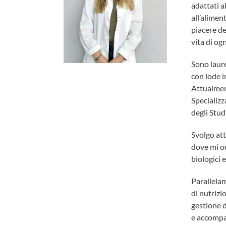
adattati a
all’alimen
piacere de
vita di og
Sono laure
con lode i
Attualmen
Specializz
degli Stud
Svolgo att
dove mi oc
biologici 
Parallelam
di nutrizi
gestione d
e accompa