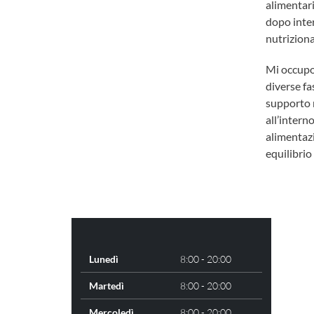
alimentari
dopo inter
nutriziona
Mi occupo 
diverse fas
supporto 
all’intern
alimentaz
equilibrio
Lunedì
8:00 - 20:00
Martedì
8:00 - 20:00
Mercoledì
8:00 - 20:00