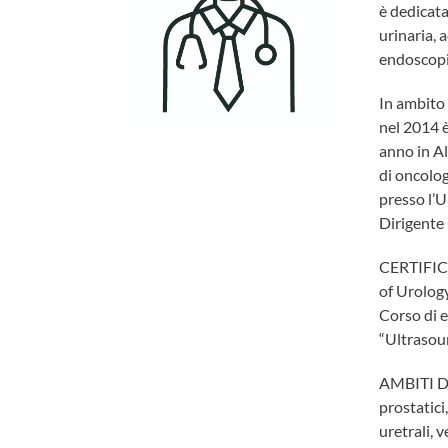
è dedicata
urinaria,
endoscopic
In ambito 
nel 2014 è
anno in A
di oncolog
presso l’U
Dirigente
CERTIFIC
of Urology
Corso di e
“Ultrasoun
AMBITI DI
prostatici,
uretrali, v