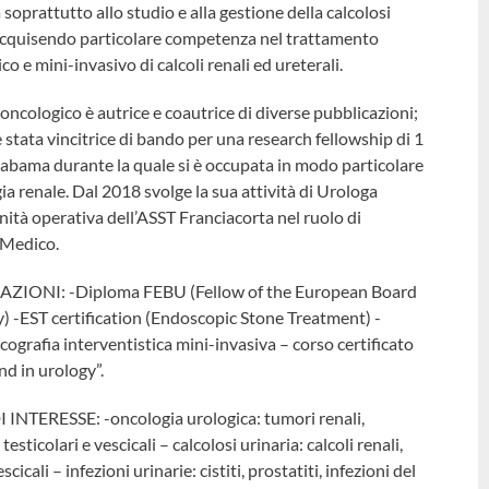
 soprattutto allo studio e alla gestione della calcolosi
 acquisendo particolare competenza nel trattamento
o e mini-invasivo di calcoli renali ed ureterali.
oncologico è autrice e coautrice di diverse pubblicazioni;
 stata vincitrice di bando per una research fellowship di 1
labama durante la quale si è occupata in modo particolare
ia renale. Dal 2018 svolge la sua attività di Urologa
nità operativa dell’ASST Franciacorta nel ruolo di
 Medico.
AZIONI: -Diploma FEBU (Fellow of the European Board
) -EST certification (Endoscopic Stone Treatment) -
cografia interventistica mini-invasiva – corso certificato
d in urology”.
 INTERESSE: -oncologia urologica: tumori renali,
 testicolari e vescicali – calcolosi urinaria: calcoli renali,
escicali – infezioni urinarie: cistiti, prostatiti, infezioni del