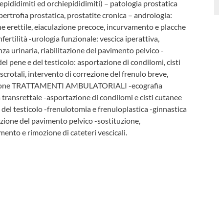
(epididimiti ed orchiepididimiti) – patologia prostatica
pertrofia prostatica, prostatite cronica – andrologia:
e erettile, eiaculazione precoce, incurvamento e placche
nfertilità -urologia funzionale: vescica iperattiva,
za urinaria, riabilitazione del pavimento pelvico -
del pene e del testicolo: asportazione di condilomi, cisti
scrotali, intervento di correzione del frenulo breve,
sione TRATTAMENTI AMBULATORIALI -ecografia
 transrettale -asportazione di condilomi e cisti cutanee
 del testicolo -frenulotomia e frenuloplastica -ginnastica
tazione del pavimento pelvico -sostituzione,
ento e rimozione di cateteri vescicali.