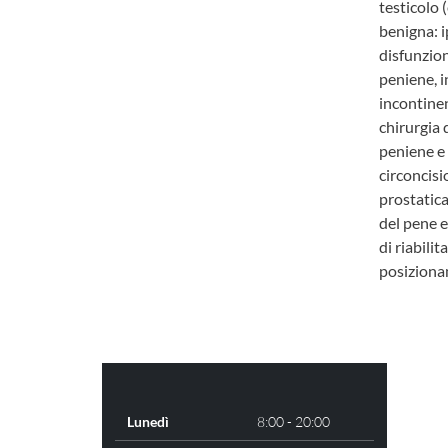
testicolo 
benigna: i
disfunzion
peniene, i
incontinen
chirurgia 
peniene e 
circonci
prostatica
del pene e
di riabili
posizionam
Lunedì
8:00 - 20:00