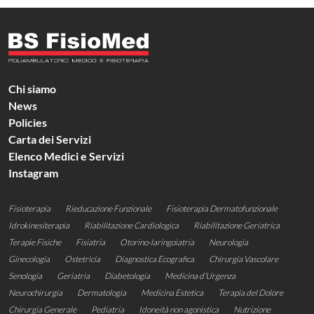
Chi siamo
News
Policies
Carta dei Servizi
Elenco Medici e Servizi
Instagram
Fisioterapia
Rieducazione Funzionale
Fisioterapia Dermatofunzionale
Idrokinesiterapia
Riabilitazione Cardiologica
Riabilitazione Geriatrica​​
Terapie Fisiche
Fisiatria
Otorino-laringoiatria
Neurologia
Ginecologia
Ostetricia
Diagnostica Ecografica
Chirurgia Vascolare
Senologia
Geriatria
Diabetologia
Medicina d’Urgenza
Neurochirurgia
Dermatologia
Medicina Estetica
Terapia del Dolore
Chirurgia Generale
Pediatria
Idoneità non agonistica
Nutrizione