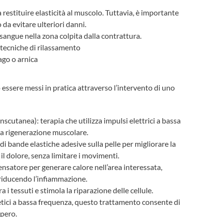
 restituire elasticità al muscolo. Tuttavia, è importante
da evitare ulteriori danni.
i sangue nella zona colpita dalla contrattura.
 tecniche di rilassamento
ago o arnica
 essere messi in pratica attraverso l’intervento di uno
cutanea): terapia che utilizza impulsi elettrici a bassa
e la rigenerazione muscolare.
di bande elastiche adesive sulla pelle per migliorare la
 il dolore, senza limitare i movimenti.
ensatore per generare calore nell’area interessata,
 riducendo l’infiammazione.
a i tessuti e stimola la riparazione delle cellule.
ici a bassa frequenza, questo trattamento consente di
upero.