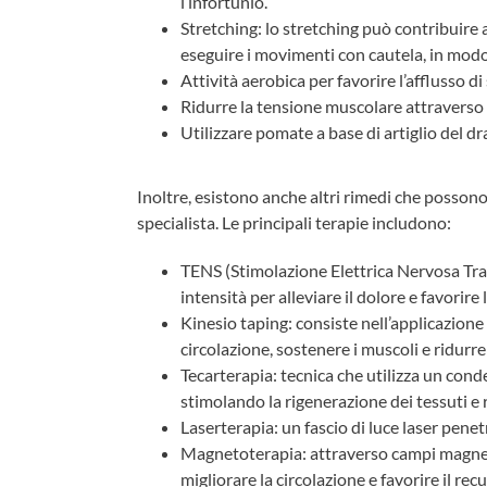
l’infortunio.
Stretching: lo stretching può contribuire a
eseguire i movimenti con cautela, in modo 
Attività aerobica per favorire l’afflusso d
Ridurre la tensione muscolare attraverso
Utilizzare pomate a base di artiglio del dr
Inoltre, esistono anche altri rimedi che possono
specialista. Le principali terapie includono:
TENS (Stimolazione Elettrica Nervosa Trans
intensità per alleviare il dolore e favorir
Kinesio taping: consiste nell’applicazione 
circolazione, sostenere i muscoli e ridurre
Tecarterapia: tecnica che utilizza un cond
stimolando la rigenerazione dei tessuti e
Laserterapia: un fascio di luce laser penetr
Magnetoterapia: attraverso campi magnet
migliorare la circolazione e favorire il rec