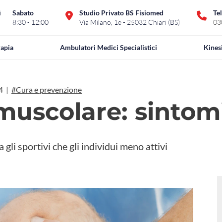
ì
Sabato
Studio Privato BS Fisiomed
Te
8:30 - 12:00
Via Milano, 1e - 25032 Chiari (BS)
03
rapia
Ambulatori Medici Specialistici
Kines
24 |
#Cura e prevenzione
muscolare: sintomi
gli sportivi che gli individui meno attivi