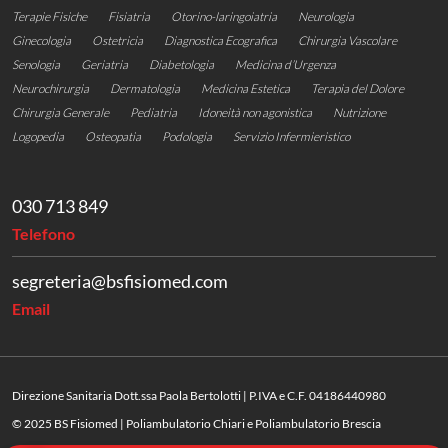
Terapie Fisiche
Fisiatria
Otorino-laringoiatria
Neurologia
Ginecologia
Ostetricia
Diagnostica Ecografica
Chirurgia Vascolare
Senologia
Geriatria
Diabetologia
Medicina d’Urgenza
Neurochirurgia
Dermatologia
Medicina Estetica
Terapia del Dolore
Chirurgia Generale
Pediatria
Idoneità non agonistica
Nutrizione
Logopedia
Osteopatia
Podologia
Servizio Infermieristico
030 713 849
Telefono
segreteria@bsfisiomed.com
Email
Direzione Sanitaria Dott.ssa Paola Bertolotti | P.IVA e C.F. 04186440980
© 2025 BS Fisiomed | Poliambulatorio Chiari e Poliambulatorio Brescia