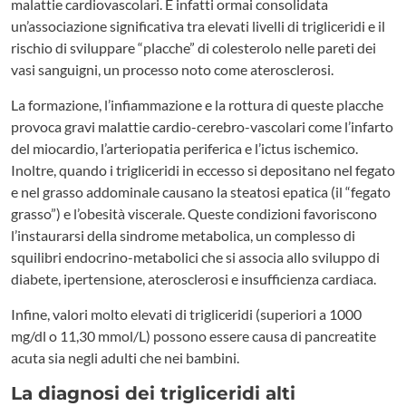
malattie cardiovascolari. È infatti ormai consolidata
un’associazione significativa tra elevati livelli di trigliceridi e il
rischio di sviluppare “placche” di colesterolo nelle pareti dei
vasi sanguigni, un processo noto come aterosclerosi.
La formazione, l’infiammazione e la rottura di queste placche
provoca gravi malattie cardio-cerebro-vascolari come l’infarto
del miocardio, l’arteriopatia periferica e l’ictus ischemico.
Inoltre, quando i trigliceridi in eccesso si depositano nel fegato
e nel grasso addominale causano la steatosi epatica (il “fegato
grasso”) e l’obesità viscerale. Queste condizioni favoriscono
l’instaurarsi della sindrome metabolica, un complesso di
squilibri endocrino-metabolici che si associa allo sviluppo di
diabete, ipertensione, aterosclerosi e insufficienza cardiaca.
Infine, valori molto elevati di trigliceridi (superiori a 1000
mg/dl o 11,30 mmol/L) possono essere causa di pancreatite
acuta sia negli adulti che nei bambini.
La diagnosi dei trigliceridi alti