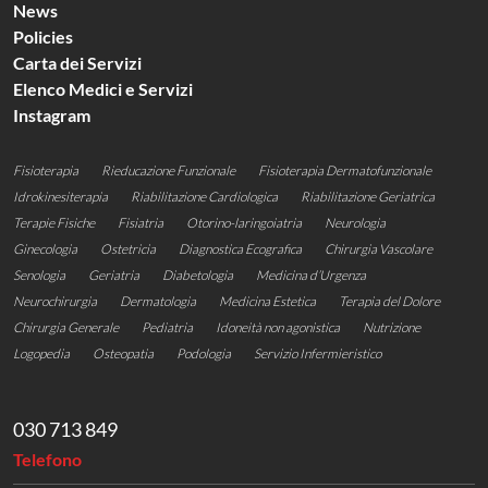
News
Policies
Carta dei Servizi
Elenco Medici e Servizi
Instagram
Fisioterapia
Rieducazione Funzionale
Fisioterapia Dermatofunzionale
Idrokinesiterapia
Riabilitazione Cardiologica
Riabilitazione Geriatrica​​
Terapie Fisiche
Fisiatria
Otorino-laringoiatria
Neurologia
Ginecologia
Ostetricia
Diagnostica Ecografica
Chirurgia Vascolare
Senologia
Geriatria
Diabetologia
Medicina d’Urgenza
Neurochirurgia
Dermatologia
Medicina Estetica
Terapia del Dolore
Chirurgia Generale
Pediatria
Idoneità non agonistica
Nutrizione
Logopedia
Osteopatia
Podologia
Servizio Infermieristico
030 713 849
Telefono